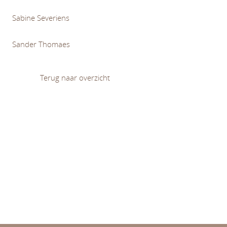
Sabine Severiens
Sander Thomaes
Terug naar overzicht
Diversiteit en (on)gelijkheid
Leren en ontwikkelen
Normativiteit van opvoeding en onderwijs