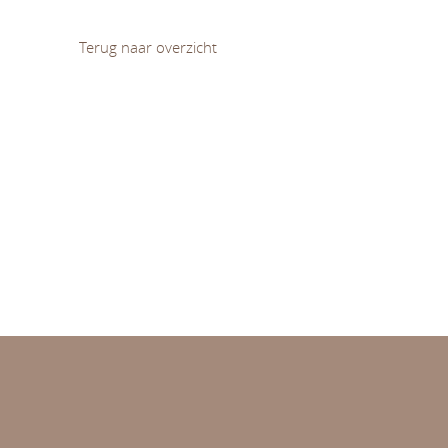
Terug naar overzicht
Diversiteit en (on)gelijkheid
Leren en ontwikkelen
Normativiteit van opvoeding en onderwijs