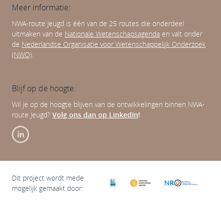
Meer informatie:
NWA-route Jeugd is één van de 25 routes die onderdeel
uitmaken van de
Nationale Wetenschapsagenda
en valt onder
de
Nederlandse Organisatie voor Wetenschappelijk Onderzoek
(NWO)
.
Blijf op de hoogte:
Wil je op de hoogte blijven van de ontwikkelingen binnen NWA-
route Jeugd?
Volg ons dan op LinkedIn
!
Dit project wordt mede
mogelijk gemaakt door: