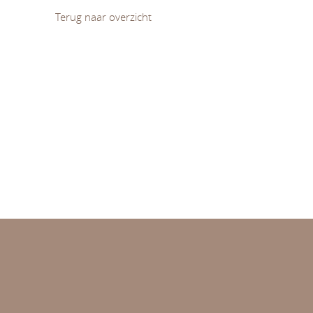
Terug naar overzicht
Diversiteit en (on)gelijkheid
Leren en ontwikkelen
Normativiteit van opvoeding en onderwijs