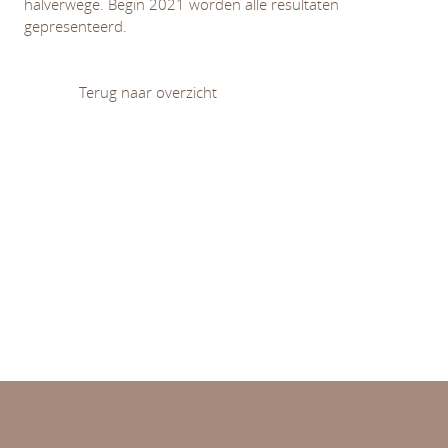
halverwege. Begin 2021 worden alle resultaten
gepresenteerd.
Terug naar overzicht
Diversiteit en (on)gelijkheid
Leren en ontwikkelen
Normativiteit van opvoeding en onderwijs