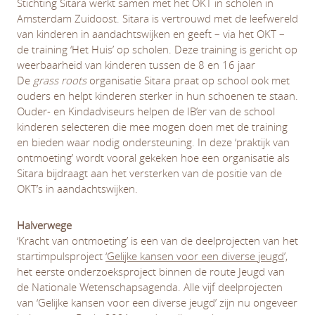
Stichting Sitara werkt samen met het OKT in scholen in
Amsterdam Zuidoost. Sitara is vertrouwd met de leefwereld
van kinderen in aandachtswijken en geeft – via het OKT –
de training ‘Het Huis’ op scholen. Deze training is gericht op
weerbaarheid van kinderen tussen de 8 en 16 jaar
De
grass roots
organisatie Sitara praat op school ook met
ouders en helpt kinderen sterker in hun schoenen te staan.
Ouder- en Kindadviseurs helpen de IB’er van de school
kinderen selecteren die mee mogen doen met de training
en bieden waar nodig ondersteuning. In deze ‘praktijk van
ontmoeting’ wordt vooral gekeken hoe een organisatie als
Sitara bijdraagt aan het versterken van de positie van de
OKT’s in aandachtswijken.
Halverwege
‘Kracht van ontmoeting’ is een van de deelprojecten van het
startimpulsproject
‘Gelijke kansen voor een diverse jeugd
’,
het eerste onderzoeksproject binnen de route Jeugd van
de Nationale Wetenschapsagenda. Alle vijf deelprojecten
van ‘Gelijke kansen voor een diverse jeugd’ zijn nu ongeveer