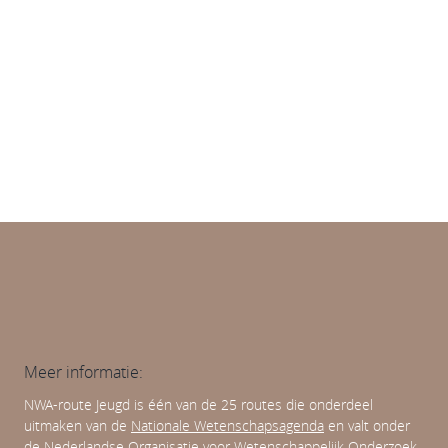
Diversiteit en (on)gelijkheid
Leren en ontwikkelen
Normativiteit van opvoeding en onderwijs
Meer informatie:
NWA-route Jeugd is één van de 25 routes die onderdeel
uitmaken van de
Nationale Wetenschapsagenda
en valt onder
de
Nederlandse Organisatie voor Wetenschappelijk Onderzoek