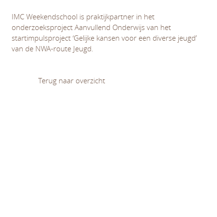
IMC Weekendschool is praktijkpartner in het
onderzoeksproject Aanvullend Onderwijs van het
startimpulsproject ‘Gelijke kansen voor een diverse jeugd’
van de NWA-route Jeugd.
Terug naar overzicht
Diversiteit en (on)gelijkheid
Leren en ontwikkelen
Normativiteit van opvoeding en onderwijs