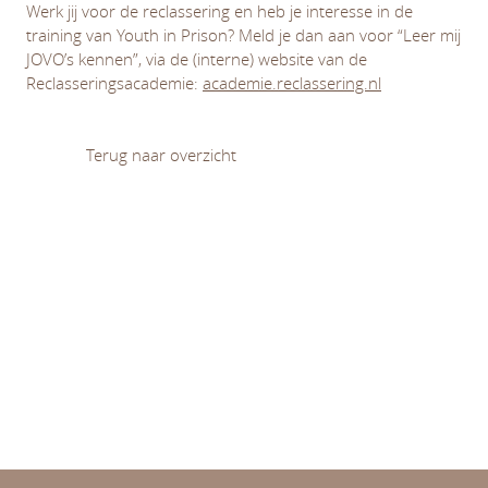
Werk jij voor de reclassering en heb je interesse in de
training van Youth in Prison? Meld je dan aan voor “Leer mij
JOVO’s kennen”, via de (interne) website van de
Reclasseringsacademie:
academie.reclassering.nl
Terug naar overzicht
Diversiteit en (on)gelijkheid
Leren en ontwikkelen
Normativiteit van opvoeding en onderwijs