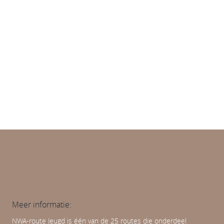
Diversiteit en (on)gelijkheid
Leren en ontwikkelen
Normativiteit van opvoeding en onderwijs
Meer informatie:
NWA-route Jeugd is één van de 25 routes die onderdeel