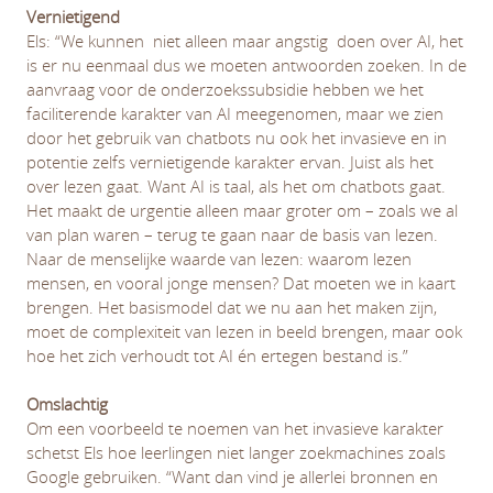
Vernietigend
Els: “We kunnen niet alleen maar angstig doen over AI, het
is er nu eenmaal dus we moeten antwoorden zoeken. In de
aanvraag voor de onderzoekssubsidie hebben we het
faciliterende karakter van AI meegenomen, maar we zien
door het gebruik van chatbots nu ook het invasieve en in
potentie zelfs vernietigende karakter ervan. Juist als het
over lezen gaat. Want AI is taal, als het om chatbots gaat.
Het maakt de urgentie alleen maar groter om – zoals we al
van plan waren – terug te gaan naar de basis van lezen.
Naar de menselijke waarde van lezen: waarom lezen
mensen, en vooral jonge mensen? Dat moeten we in kaart
brengen. Het basismodel dat we nu aan het maken zijn,
moet de complexiteit van lezen in beeld brengen, maar ook
hoe het zich verhoudt tot AI én ertegen bestand is.”
Omslachtig
Om een voorbeeld te noemen van het invasieve karakter
schetst Els hoe leerlingen niet langer zoekmachines zoals
Google gebruiken. “Want dan vind je allerlei bronnen en