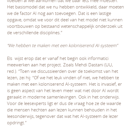
voelden al wel aankomen dat we daar iets mee moesten.
Het basismodel dat we nu hebben ontwikkeld, daar moeten
we de factor AI nog aan toevoegen. Dat is een lastige
opgave, omdat we voor dit deel van het model niet kunnen
voortbouwen op bestaand wetenschappelijk onderzoek uit
de verschillende disciplines.”
“We hebben te maken met een koloniserend AI-systeem”
Els wijst erop dat er vanaf het begin ook informatici
meewerken aan het project. Zoals Mehdi Dastani (UU,
red.). “Toen we discussieerden over de toekomst van het
lezen, zei hij: “Of we het leuk vinden of niet, we hebben te
maken met een koloniserend AI-systeem. Het is invasief, er
is geen aspect van het leven meer wat niet door AI wordt
geraakt in moderne samenlevingen. Ook in het onderwijs.
Voor de leesexperts ligt er dus de vraag hoe ze de waarde
die mensen hechten aan lezen kunnen behouden in het
leesonderwijs, tegenover dat wat het AI-systeem de lezer
opdringt.”