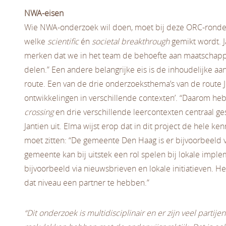
NWA-eisen
Wie NWA-onderzoek wil doen, moet bij deze ORC-rond
welke
scientific
én
societal breakthrough
gemikt wordt. J
merken dat we in het team de behoefte aan maatschappel
delen.” Een andere belangrijke eis is de inhoudelijke aa
route. Een van de drie onderzoeksthema’s van de route J
ontwikkelingen in verschillende contexten’. “Daarom h
crossing
en drie verschillende leercontexten centraal ges
Jantien uit. Elma wijst erop dat in dit project de hele ke
moet zitten: “De gemeente Den Haag is er bijvoorbeeld v
gemeente kan bij uitstek een rol spelen bij lokale imple
bijvoorbeeld via nieuwsbrieven en lokale initiatieven. 
dat niveau een partner te hebben.”
“Dit onderzoek is multidisciplinair en er zijn veel partije