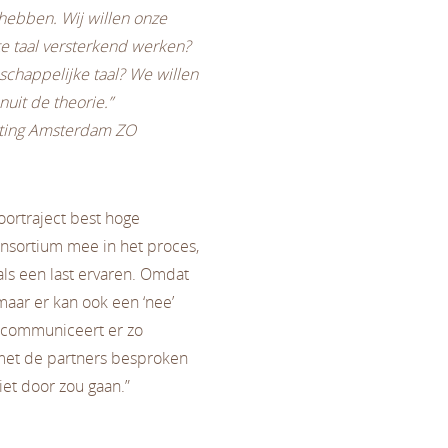
hebben. Wij willen onze
te taal versterkend werken?
schappelijke taal? We willen
uit de theorie.”
ichting Amsterdam ZO
voortraject best hoge
onsortium mee in het proces,
 als een last ervaren. Omdat
aar er kan ook een ‘nee’
e communiceert er zo
met de partners besproken
iet door zou gaan.”