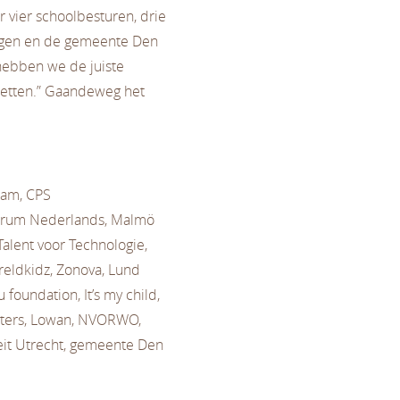
r vier schoolbesturen, drie
ingen en de gemeente Den
 hebben we de juiste
zetten.” Gaandeweg het
dam, CPS
entrum Nederlands, Malmö
Talent voor Technologie,
eldkidz, Zonova, Lund
 foundation, It’s my child,
enters, Lowan, NVORWO,
it Utrecht, gemeente Den