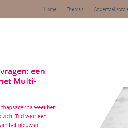
Home
Thema's
Onderzoeksproj
vragen: een
het Multi-
nschapsagenda weet het:
 zich. Tijd voor een
 van het nieuwste