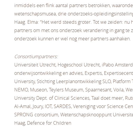
inmiddels een flink aantal partners betrokken, waaronde
wetenschapsmusea, drie onderzoeks-opleidingsinstell
Haag. Elma: “Het werd steeds groter. Tot we zeiden: nu
partners om met ons onderzoek verandering in gang te 
onderzoek kunnen er wel nog meer partners aanhaken.
Consortiumpartners:
Universiteit Utrecht, Hogeschool Utrecht, iPabo Amster
onderwijsontwikkeling en advies, Expertis, Expertisec
University, Stichting Leerplanontwikkeling SLO, Platform 
NEMO, Museon, Teylers Museum, Spaarnesant, Voila, Wer
University Dept. of Clinical Sciences, Taal doet meer, Rutu
Al-Amal, Joury, IOT, SARDES, Vereniging voor Science C
SPRONG consortium, Wetenschapsknooppunt Universite
Haag, Defence for Children