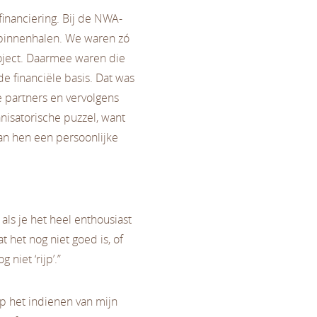
ofinanciering. Bij de NWA-
 binnenhalen. We waren zó
roject. Daarmee waren die
 financiële basis. Dat was
e partners en vervolgens
isatorische puzzel, want
 van hen een persoonlijke
als je het heel enthousiast
at het nog niet goed is, of
 niet ‘rijp’.”
op het indienen van mijn