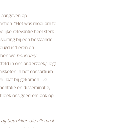
e aangeven op
antien: “Het was mooi om te
ijke relevantie heel sterk
nsluiting bij een bestaande
eugd is ‘Leren en
ebben we
boundary
teld in ons onderzoek,” legt
nnisketen in het consortium
rij laat bij gekomen. De
mentatie en disseminatie,
Het leek ons goed om ook op
n bij betrokken die allemaal