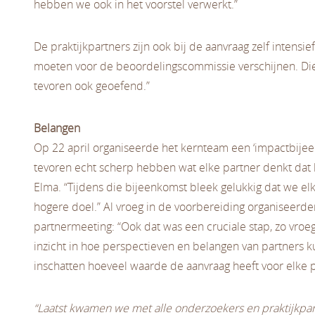
hebben we ook in het voorstel verwerkt.”
De praktijkpartners zijn ook bij de aanvraag zelf intensie
moeten voor de beoordelingscommissie verschijnen. Di
tevoren ook geoefend.”
Belangen
Op 22 april organiseerde het kernteam een ‘impactbijee
tevoren echt scherp hebben wat elke partner denkt dat h
Elma. “Tijdens die bijeenkomst bleek gelukkig dat we el
hogere doel.” Al vroeg in de voorbereiding organiseerde
partnermeeting: “Ook dat was een cruciale stap, zo vroeg 
inzicht in hoe perspectieven en belangen van partners ku
inschatten hoeveel waarde de aanvraag heeft voor elke 
“Laatst kwamen we met alle onderzoekers en praktijkpar