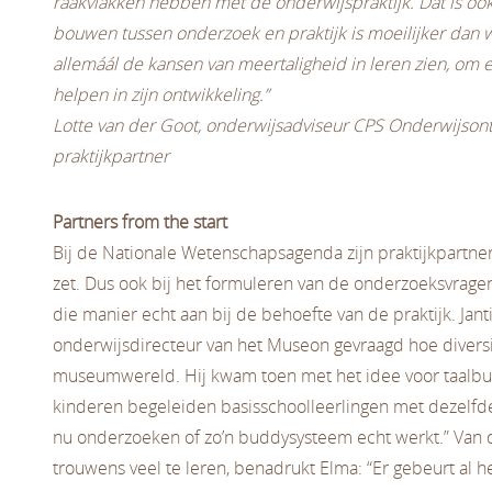
raakvlakken hebben met de onderwijspraktijk. Dat is oo
bouwen tussen onderzoek en praktijk is moeilijker dan
allemáál de kansen van meertaligheid in leren zien, om e
helpen in zijn ontwikkeling.”
Lotte van der Goot, onderwijsadviseur CPS Onderwijsont
praktijkpartner
Partners from the start
Bij de Nationale Wetenschapsagenda zijn praktijkpartne
zet. Dus ook bij het formuleren van de onderzoeksvragen
die manier echt aan bij de behoefte van de praktijk. Jant
onderwijsdirecteur van het Museon gevraagd hoe diversit
museumwereld. Hij kwam toen met het idee voor taalbu
kinderen begeleiden basisschoolleerlingen met dezelfde 
nu onderzoeken of zo’n buddysysteem echt werkt.” Van de
trouwens veel te leren, benadrukt Elma: “Er gebeurt al hee