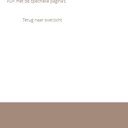
PDF met de specifieke pagina’s.
Terug naar overzicht
Diversiteit en (on)gelijkheid
Leren en ontwikkelen
Normativiteit van opvoeding en onderwijs