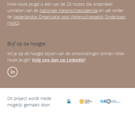
NWA-route Jeugd is één van de 25 routes die onderdeel
uitmaken van de
Nationale Wetenschapsagenda
en valt onder
de
Nederlandse Organisatie voor Wetenschappelijk Onderzoek
(NWO)
.
Blijf op de hoogte:
Wil je op de hoogte blijven van de ontwikkelingen binnen NWA-
route Jeugd?
Volg ons dan op LinkedIn
!
Dit project wordt mede
mogelijk gemaakt door: