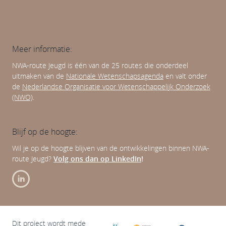
Meer informatie:
NWA-route Jeugd is één van de 25 routes die onderdeel
uitmaken van de
Nationale Wetenschapsagenda
en valt onder
de
Nederlandse Organisatie voor Wetenschappelijk Onderzoek
(NWO)
.
Blijf op de hoogte:
Wil je op de hoogte blijven van de ontwikkelingen binnen NWA-
route Jeugd?
Volg ons dan op LinkedIn
!
Dit project wordt mede