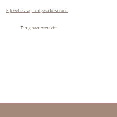
Kijk welke vragen al gesteld werden
Terug naar overzicht
Diversiteit en (on)gelijkheid
Leren en ontwikkelen
Normativiteit van opvoeding en onderwijs