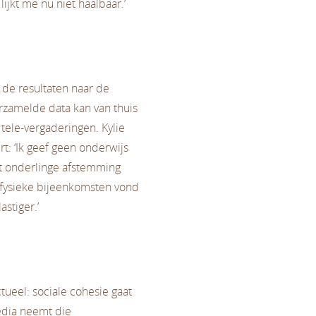
jkt me nu niet haalbaar.’
de resultaten naar de
erzamelde data kan van thuis
tele-vergaderingen. Kylie
rt: ‘Ik geef geen onderwijs
at onderlinge afstemming
e fysieke bijeenkomsten vond
stiger.’
ctueel: sociale cohesie gaat
edia neemt die