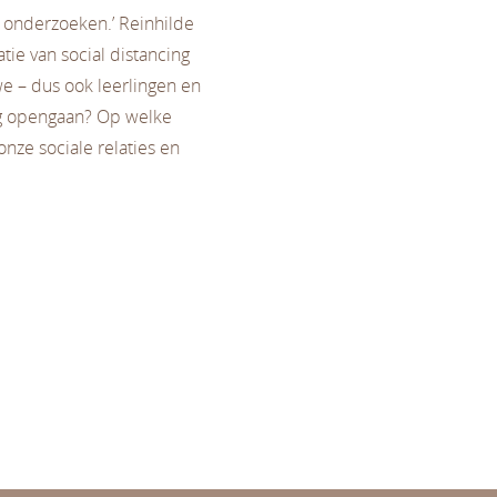
e onderzoeken.’ Reinhilde
tie van social distancing
we – dus ook leerlingen en
ug opengaan? Op welke
onze sociale relaties en
heid
Leren en ontwikkelen
Normativiteit 