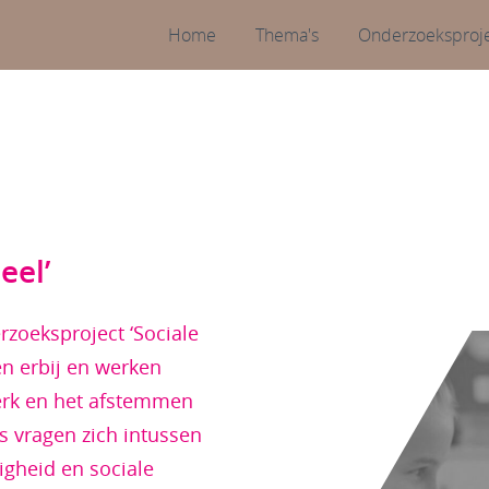
Home
Thema's
Onderzoeksproj
eel’
rzoeksproject ‘Sociale
en erbij en werken
werk en het afstemmen
s vragen zich intussen
igheid en sociale