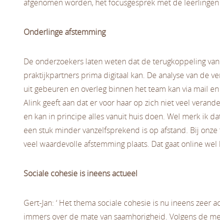
afgenomen worden, het focusgesprek met de leerlingen li
Onderlinge afstemming
De onderzoekers laten weten dat de terugkoppeling van 
praktijkpartners prima digitaal kan. De analyse van de v
uit gebeuren en overleg binnen het team kan via mail en 
Alink geeft aan dat er voor haar op zich niet veel verande
en kan in principe alles vanuit huis doen. Wel merk ik d
een stuk minder vanzelfsprekend is op afstand. Bij onz
veel waardevolle afstemming plaats. Dat gaat online wel la
Sociale cohesie is ineens actueel
Gert-Jan: ‘ Het thema sociale cohesie is nu ineens zeer a
immers over de mate van saamhorigheid. Volgens de m