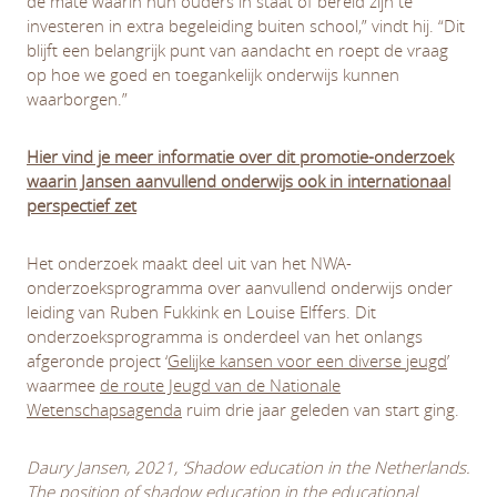
de mate waarin hun ouders in staat of bereid zijn te
investeren in extra begeleiding buiten school,” vindt hij. “Dit
blijft een belangrijk punt van aandacht en roept de vraag
op hoe we goed en toegankelijk onderwijs kunnen
waarborgen.”
Hier vind je meer informatie over dit promotie-onderzoek
waarin Jansen aanvullend onderwijs ook in internationaal
perspectief zet
Het onderzoek maakt deel uit van het NWA-
onderzoeksprogramma over aanvullend onderwijs onder
leiding van Ruben Fukkink en Louise Elffers. Dit
onderzoeksprogramma is onderdeel van het onlangs
afgeronde project ‘
Gelijke kansen voor een diverse jeugd
’
waarmee
de route Jeugd van de Nationale
Wetenschapsagenda
ruim drie jaar geleden van start ging.
Daury Jansen, 2021, ‘Shadow education in the Netherlands.
The position of shadow education in the educational