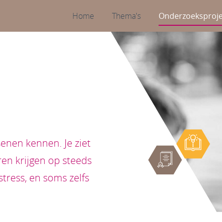
Onderzoeksproj
Home
Thema's
senen kennen. Je ziet
ren krijgen op steeds
stress, en soms zelfs