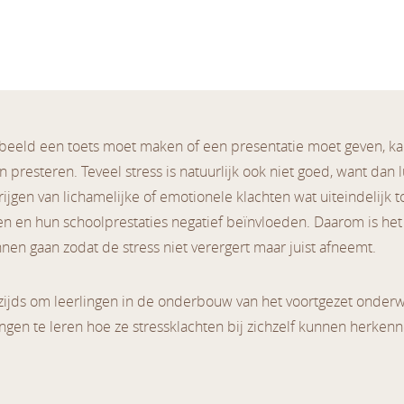
orbeeld een toets moet maken of een presentatie moet geven, kan d
 presteren. Teveel stress is natuurlijk ook niet goed, want dan 
 krijgen van lichamelijke of emotionele klachten wat uiteindelijk
ren en hun schoolprestaties negatief beïnvloeden. Daarom is het b
nnen gaan zodat de stress niet verergert maar juist afneemt.
jds om leerlingen in de onderbouw van het voortgezet onderwijs
rlingen te leren hoe ze stressklachten bij zichzelf kunnen her