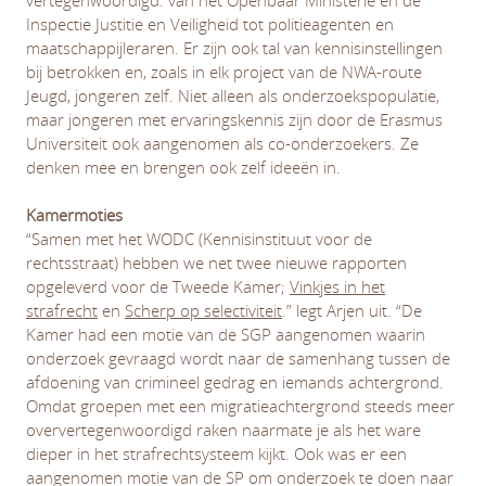
vertegenwoordigd: van het Openbaar Ministerie en de
Inspectie Justitie en Veiligheid tot politieagenten en
maatschappijleraren. Er zijn ook tal van kennisinstellingen
bij betrokken en, zoals in elk project van de NWA-route
Jeugd, jongeren zelf. Niet alleen als onderzoekspopulatie,
maar jongeren met ervaringskennis zijn door de Erasmus
Universiteit ook aangenomen als co-onderzoekers. Ze
denken mee en brengen ook zelf ideeën in.
Kamermoties
“Samen met het WODC (Kennisinstituut voor de
rechtsstraat) hebben we net twee nieuwe rapporten
opgeleverd voor de Tweede Kamer;
Vinkjes in het
strafrecht
en
Scherp op selectiviteit
.” legt Arjen uit. “De
Kamer had een motie van de SGP aangenomen waarin
onderzoek gevraagd wordt naar de samenhang tussen de
afdoening van crimineel gedrag en iemands achtergrond.
Omdat groepen met een migratieachtergrond steeds meer
oververtegenwoordigd raken naarmate je als het ware
dieper in het strafrechtsysteem kijkt. Ook was er een
aangenomen motie van de SP om onderzoek te doen naar