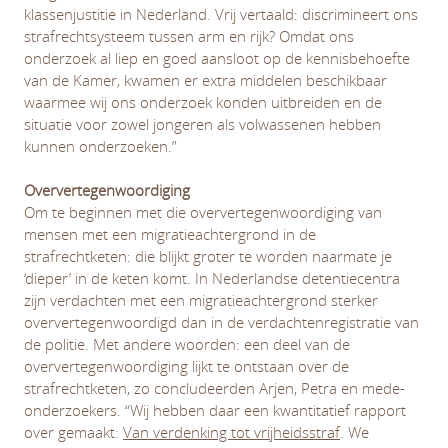
klassenjustitie in Nederland. Vrij vertaald: discrimineert ons
strafrechtsysteem tussen arm en rijk? Omdat ons
onderzoek al liep en goed aansloot op de kennisbehoefte
van de Kamer, kwamen er extra middelen beschikbaar
waarmee wij ons onderzoek konden uitbreiden en de
situatie voor zowel jongeren als volwassenen hebben
kunnen onderzoeken.”
Oververtegenwoordiging
Om te beginnen met die oververtegenwoordiging van
mensen met een migratieachtergrond in de
strafrechtketen: die blijkt groter te worden naarmate je
‘dieper’ in de keten komt. In Nederlandse detentiecentra
zijn verdachten met een migratieachtergrond sterker
oververtegenwoordigd dan in de verdachtenregistratie van
de politie. Met andere woorden: een deel van de
oververtegenwoordiging lijkt te ontstaan over de
strafrechtketen, zo concludeerden Arjen, Petra en mede-
onderzoekers. “Wij hebben daar een kwantitatief rapport
over gemaakt:
Van verdenking tot vrijheidsstraf
. We