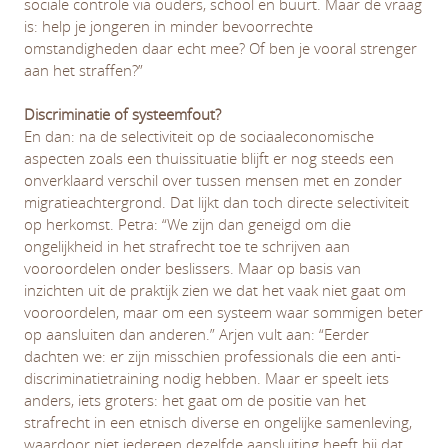
sociale controle via ouders, school en buurt. Maar de vraag
is: help je jongeren in minder bevoorrechte
omstandigheden daar echt mee? Of ben je vooral strenger
aan het straffen?”
Discriminatie of systeemfout?
En dan: na de selectiviteit op de sociaaleconomische
aspecten zoals een thuissituatie blijft er nog steeds een
onverklaard verschil over tussen mensen met en zonder
migratieachtergrond. Dat lijkt dan toch directe selectiviteit
op herkomst. Petra: “We zijn dan geneigd om die
ongelijkheid in het strafrecht toe te schrijven aan
vooroordelen onder beslissers. Maar op basis van
inzichten uit de praktijk zien we dat het vaak niet gaat om
vooroordelen, maar om een systeem waar sommigen beter
op aansluiten dan anderen.” Arjen vult aan: “Eerder
dachten we: er zijn misschien professionals die een anti-
discriminatietraining nodig hebben. Maar er speelt iets
anders, iets groters: het gaat om de positie van het
strafrecht in een etnisch diverse en ongelijke samenleving,
waardoor niet iedereen dezelfde aansluiting heeft bij dat