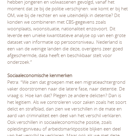
hebben jongeren en volwassenen gevolgd, vanaf het
moment dat ze bij de politie verschijnen: wie komt er bij het
OM, wie bij de rechter en wie uiteindelijk in detentie? Dit
konden we combineren met CBS-gegevens zoals
woonplaats, woonsituatie, nationaliteit enzovoort. Dit
leverde een unieke kwantitatieve analyse op van een grote
dataset van informatie op persoonsniveau. Nederland is
een van de weinige landen die deze, overigens zeer goed
afgeschermde, data heeft en beschikbaar stelt voor
onderzoek.”
Sociaaleconomische kenmerken
Petra: “We zien dat groepen met een migratieachtergrond
vaker doorstromen naar die latere fase, naar detentie. De
vraag is: Hoe kan dat? Plegen ze andere delicten? Dan is
het legitiem. Als we controleren voor zaken zoals het soort
delict en strafblad, dan zien we verschillen in de mate en
aard van criminaliteit een deel van het verschil verklaren.
Ook verschillen in sociaaleconomische positie, zoals
opleidingsniveau of arbeidsmarktpositie blijken een deel
van het verschil te verklaren. Maar ook als we met deze