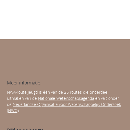
Normativiteit van opvoeding en onderwijs
Meer informatie:
NWA-route Jeugd is één van de 25 routes die onderdeel
uitmaken van de
Nationale Wetenschapsagenda
en valt onder
de
Nederlandse Organisatie voor Wetenschappelijk Onderzoek
(NWO)
.